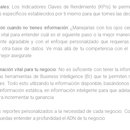
ales:
Los Indicadores Claves de Rendimiento (KPIs) te permi
vos específicos establecidos por ti mismo para que tomes las de
ión cuando no tienes información:
¿Manejarías con los ojos cer
vital para entender cuál es el siguiente paso o la mejor mane
nte agradable y con el enfoque personalizado que requieras
er otra base de datos. Ve más allá de tu competencia con el 
mejor asegúrate.
mación vital para tu negocio:
No es suficiente con tener la info
 herramientas de Business Intelligence (BI) que te permiten 
es. Todo esto utilizando la información disponible, basándono
información estática, en información inteligente para que ade
a incrementar tu ganancia.
mos reportes personalizados a la necesidad de cada negocio. 
uedas entender a profundidad el ADN de tu negocio.