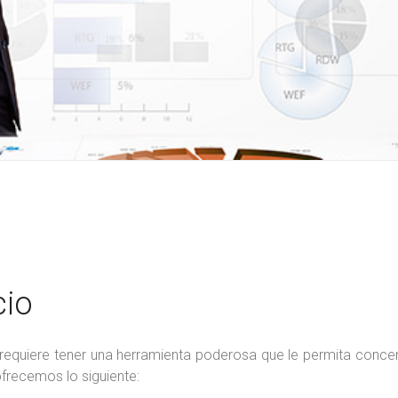
cio
requiere tener una herramienta poderosa que le permita concen
frecemos lo siguiente: